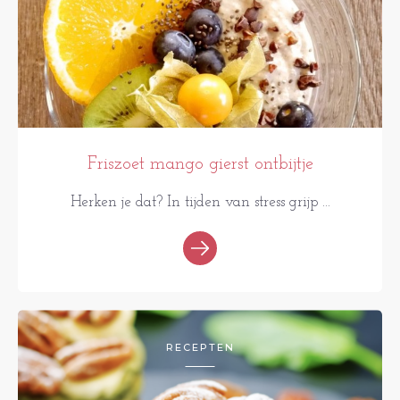
Friszoet mango gierst ontbijtje
Herken je dat? In tijden van stress grijp ...
RECEPTEN