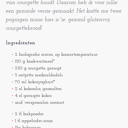
van courgette houdt. Daarom heb ik voor jullie
een gezonde versie gemaakt. Het kostte me twee
pogingen maar hier is 'ie: gezond glutenvrij
courgettebrood!
Ingrediënten
2 biologische eieren, op kamertemperatuur
150 g boekweitmeel*
250 g courgette, geraspt
5 ontpitte medjouldadels
70 ml kokosyoghurt*
2 el kokosolie, gesmolten
4 el geraspte kokos
snuf versgemalen zeezout
2 tl bakpoeder
1 tl appelcider-azijn
15g kokosrasp