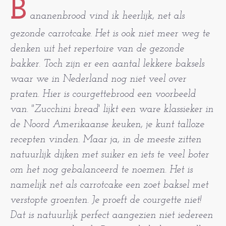
B
ananenbrood vind ik heerlijk, net als
gezonde carrotcake. Het is ook niet meer weg te
denken uit het repertoire van de gezonde
bakker. Toch zijn er een aantal lekkere baksels
waar we in Nederland nog niet veel over
praten. Hier is courgettebrood een voorbeeld
van. "Zucchini bread' lijkt een ware klassieker in
de Noord Amerikaanse keuken, je kunt talloze
recepten vinden. Maar ja, in de meeste zitten
natuurlijk dijken met suiker en iets te veel boter
om het nog gebalanceerd te noemen. Het is
namelijk net als carrotcake een zoet baksel met
verstopte groenten. Je proeft de courgette niet!
Dat is natuurlijk perfect aangezien niet iedereen