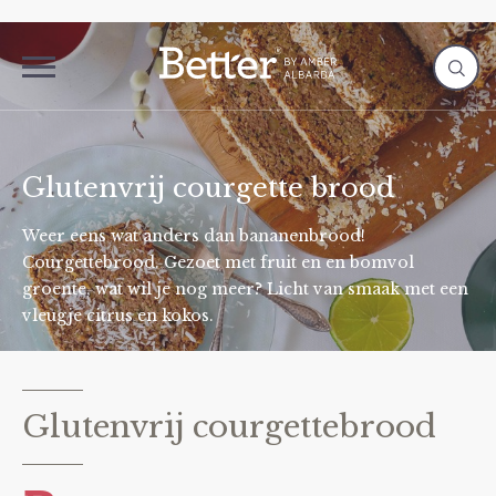
Glutenvrij courgette brood
Weer eens wat anders dan bananenbrood!
Courgettebrood. Gezoet met fruit en en bomvol
groente, wat wil je nog meer? Licht van smaak met een
vleugje citrus en kokos.
Glutenvrij courgettebrood