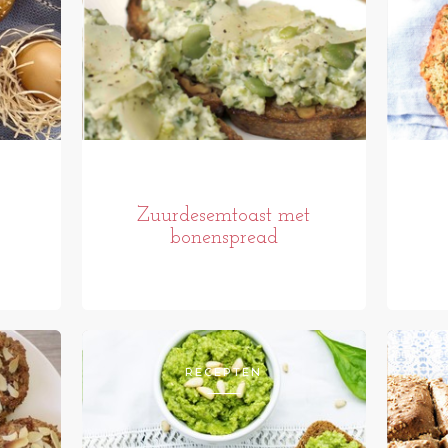
Zuurdesemtoast met
bonenspread
RECEPTEN