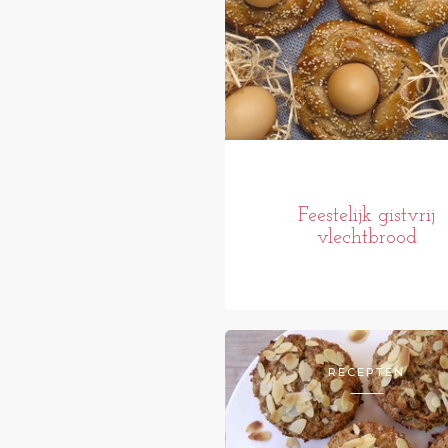
Feestelijk gistvrij
vlechtbrood
RECEPTEN