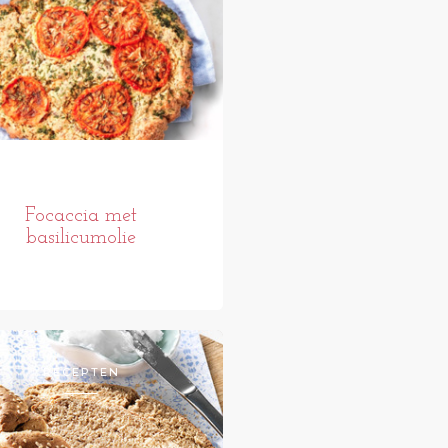
Focaccia met
basilicumolie
RECEPTEN