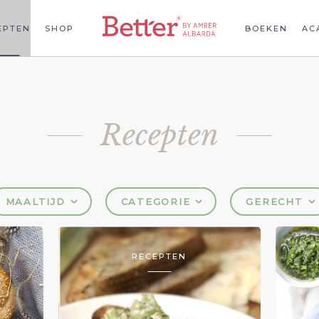
EPTEN
SHOP
BOEKEN
AC
Recepten
MAALTIJD
CATEGORIE
GERECHT
RECEPTEN