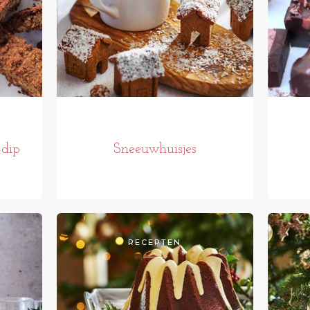
 dip
Sneeuwhuisjes
RECEPTEN