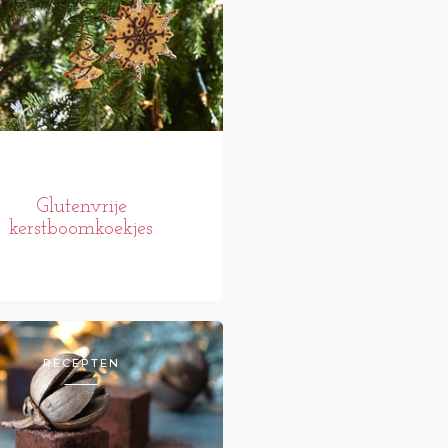
Glutenvrije
kerstboomkoekjes
RECEPTEN