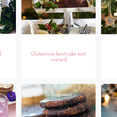
l
Glutenvrije kerstcake met
custard
RECEPTEN