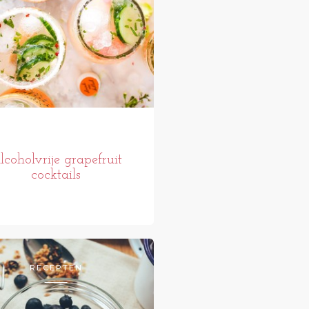
lcoholvrije grapefruit
cocktails
RECEPTEN