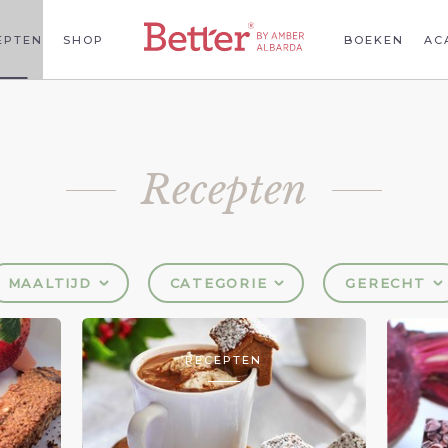
EPTEN
SHOP
BOEKEN
AC
Recepten
MAALTIJD
CATEGORIE
GERECHT
RECEPTEN