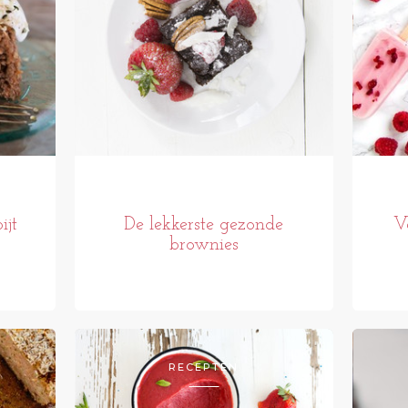
ijt
De lekkerste gezonde
V
brownies
RECEPTEN