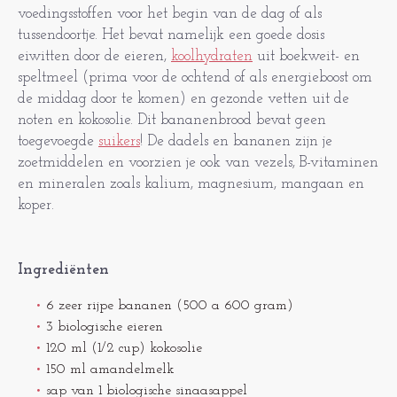
voedingsstoffen voor het begin van de dag of als
tussendoortje. Het bevat namelijk een goede dosis
eiwitten door de eieren,
koolhydraten
uit boekweit- en
speltmeel (prima voor de ochtend of als energieboost om
de middag door te komen) en gezonde vetten uit de
noten en kokosolie. Dit bananenbrood bevat geen
toegevoegde
suikers
! De dadels en bananen zijn je
zoetmiddelen en voorzien je ook van vezels, B-vitaminen
en mineralen zoals kalium, magnesium, mangaan en
koper.
Ingrediënten
6 zeer rijpe bananen (500 a 600 gram)
3 biologische eieren
120 ml (1/2 cup) kokosolie
150 ml amandelmelk
sap van 1 biologische sinaasappel