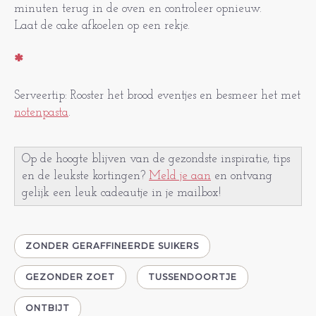
minuten terug in de oven en controleer opnieuw.
Laat de cake afkoelen op een rekje.
*
Serveertip: Rooster het brood eventjes en besmeer het met
notenpasta
.
Op de hoogte blijven van de gezondste inspiratie, tips
en de leukste kortingen?
Meld je aan
en ontvang
gelijk een leuk cadeautje in je mailbox!
ZONDER GERAFFINEERDE SUIKERS
GEZONDER ZOET
TUSSENDOORTJE
ONTBIJT