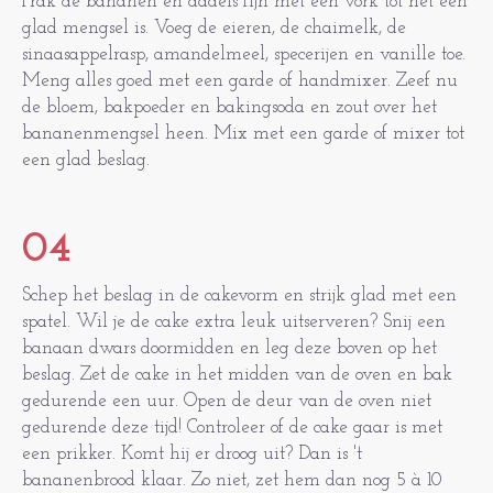
Prak de bananen en dadels fijn met een vork tot het een
glad mengsel is. Voeg de eieren, de chaimelk, de
sinaasappelrasp, amandelmeel, specerijen en vanille toe.
Meng alles goed met een garde of handmixer. Zeef nu
de bloem, bakpoeder en bakingsoda en zout over het
bananenmengsel heen. Mix met een garde of mixer tot
een glad beslag.
04
Schep het beslag in de cakevorm en strijk glad met een
spatel. Wil je de cake extra leuk uitserveren? Snij een
banaan dwars doormidden en leg deze boven op het
beslag. Zet de cake in het midden van de oven en bak
gedurende een uur. Open de deur van de oven niet
gedurende deze tijd! Controleer of de cake gaar is met
een prikker. Komt hij er droog uit? Dan is 't
bananenbrood klaar. Zo niet, zet hem dan nog 5 à 10