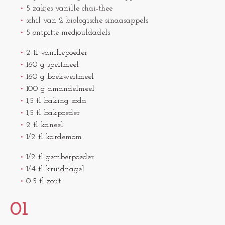
5 zakjes vanille chai-thee
schil van 2 biologische sinaasappels
5 ontpitte medjouldadels
2 tl vanillepoeder
160 g speltmeel
160 g boekweitmeel
100 g amandelmeel
1,5 tl baking soda
1,5 tl bakpoeder
2 tl kaneel
1/2 tl kardemom
1/2 tl gemberpoeder
1/4 tl kruidnagel
0.5 tl zout
01