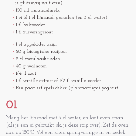
je glutenvrij wilt eten)
150 ml amandelmelk
1 ei óf 1 el lijnzaad, gemalen (en 3 el water)
1 tl bakpoeder
1 tl zuiveringszout
1 el appelcider azijn
50 g biologische rozijnen
2 tl speculaaskruiden
40 g walnoten
1/4 tl zout
1 tl vanille extract of 1/2 tl vanille poeder
Een paar eetlepels dikke (plantaardige) yoghurt
01
Meng het lijnzaad met 3 el water, en laat even staan
(als je een ei gebruikt, sla je deze stap over). Zet de oven
aan op 180°C. Vet een klein springvormpje in en bedek