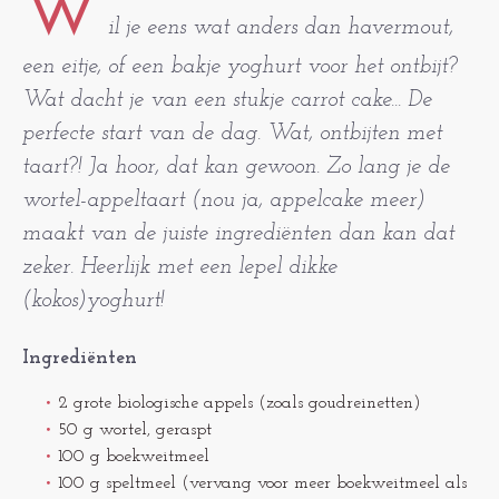
W
il je eens wat anders dan havermout,
een eitje, of een bakje yoghurt voor het ontbijt?
Wat dacht je van een stukje carrot cake... De
perfecte start van de dag. Wat, ontbijten met
taart?! Ja hoor, dat kan gewoon. Zo lang je de
wortel-appeltaart (nou ja, appelcake meer)
maakt van de juiste ingrediënten dan kan dat
zeker. Heerlijk met een lepel dikke
(kokos)yoghurt!
Ingrediënten
2 grote biologische appels (zoals goudreinetten)
50 g wortel, geraspt
100 g boekweitmeel
100 g speltmeel (vervang voor meer boekweitmeel als