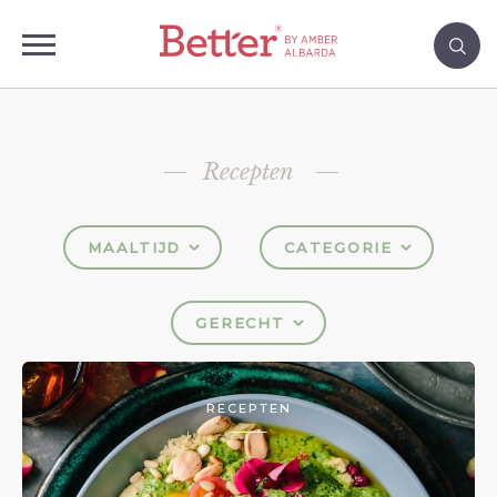
Recepten
MAALTIJD
CATEGORIE
GERECHT
RECEPTEN