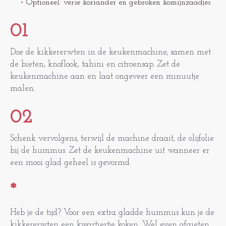
Optioneel: verse koriander en gebroken komijnzaadjes
01
Doe de kikkererwten in de keukenmachine, samen met
de bieten, knoflook, tahini en citroensap. Zet de
keukenmachine aan en laat ongeveer een minuutje
malen.
02
Schenk vervolgens, terwijl de machine draait, de olijfolie
bij de hummus. Zet de keukenmachine uit wanneer er
een mooi glad geheel is gevormd.
*
Heb je de tijd? Voor een extra gladde hummus kun je de
kikkererwten een kwartiertje koken. Wel even afgieten