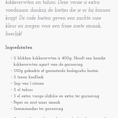
kikkererwten en tahini. Deze versie is extra
voedzaam dankzij de bietjes die je er bij binnen
krijgt. De rode bieten geven een zachte roze
kleur en zorgen voor een frisse zoete smaak,
heerlijk!
Ingrediënten
2 blikken kikkererwten à 400g. Houdt een handje
kikkererwten apart voor de garnering.
350g gekookte of geroosterde biologische bieten
2 tenen knoflook
Sap van 1 citroen
2 el tahini
3 el extra vierge olijfolie en extra ter garnering
Peper en zout naar smaak
Sesamzaadjes ter garnering