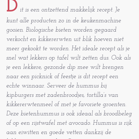
D
it is een ontzettend makkelijk recept. Je
kunt alle producten zo in de keukenmachine
gooien. Biologische bieten worden gegaard
verkocht en kikkererwten uit blik hoeven niet
meer gekookt te worden. Het ideale recept als je
snel wat lekkers op tafel wilt zetten dus. Ook als
je een lekkere, gezonde dip mee wilt brengen
naar een picknick of feestje is dit recept een
echte winnaar. Serveer de hummus bij
kipburgers met zadenbroodjes, tortilla’s van
kikkererwtenmeel of met je favoriete groenten.
Deze bietenhummus is ook ideaal als broodbeleg
of op een rijstwafel met avocado. Hummus is rijk
aan eiwitten en goede vetten dankzij de