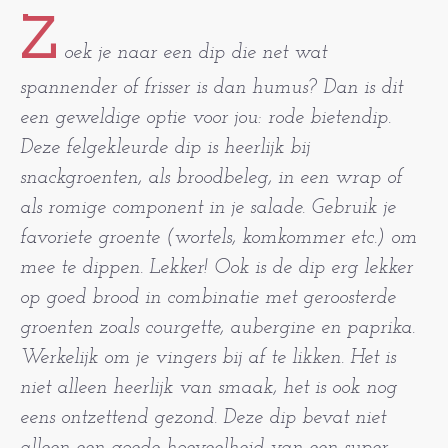
Z
oek je naar een dip die net wat
spannender of frisser is dan humus? Dan is dit
een geweldige optie voor jou: rode bietendip.
Deze felgekleurde dip is heerlijk bij
snackgroenten, als broodbeleg, in een wrap of
als romige component in je salade. Gebruik je
favoriete groente (wortels, komkommer etc.) om
mee te dippen. Lekker! Ook is de dip erg lekker
op goed brood in combinatie met geroosterde
groenten zoals courgette, aubergine en paprika.
Werkelijk om je vingers bij af te likken. Het is
niet alleen heerlijk van smaak, het is ook nog
eens ontzettend gezond. Deze dip bevat niet