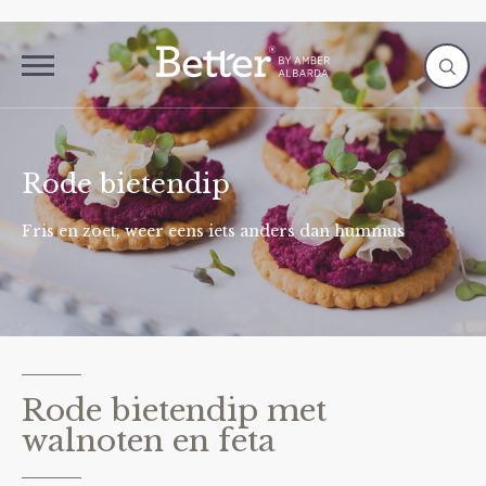
Rode bietendip
Fris en zoet, weer eens iets anders dan hummus
Rode bietendip met
walnoten en feta