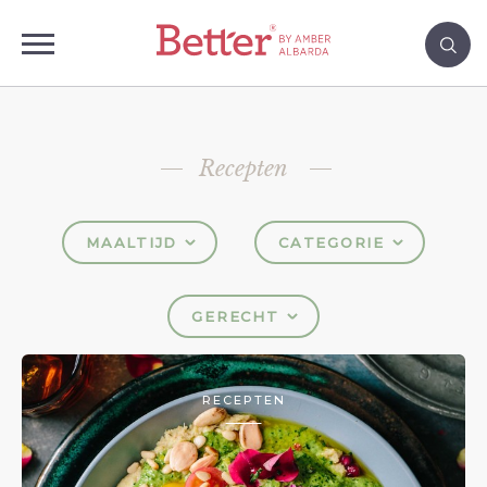
Recepten
MAALTIJD
CATEGORIE
GERECHT
RECEPTEN