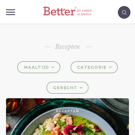
Recepten
MAALTIJD
CATEGORIE
GERECHT
RECEPTEN