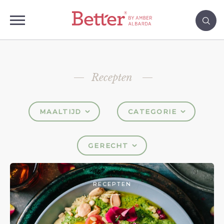
Recepten
MAALTIJD
CATEGORIE
GERECHT
RECEPTEN