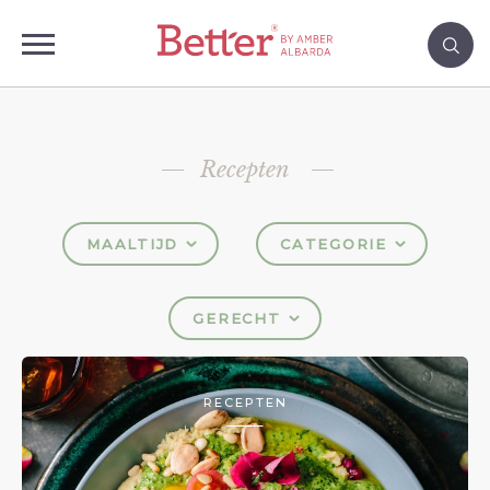
Recepten
MAALTIJD
CATEGORIE
GERECHT
RECEPTEN