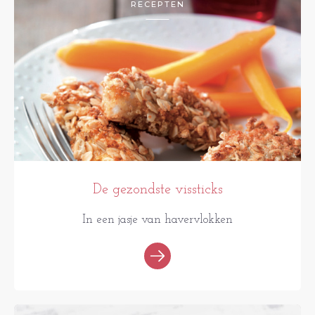
RECEPTEN
De gezondste vissticks
In een jasje van havervlokken