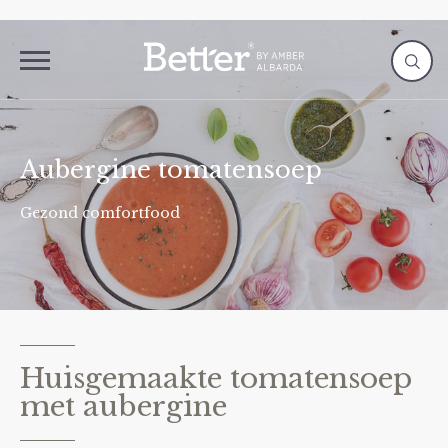
Aubergine tomatensoep
Gezond comfortfood
Huisgemaakte tomatensoep
met aubergine