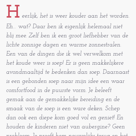
H
eerlijk, het is weer kouder aan het worden.
Eh… wat? Daar ben ik eigenlijk helemaal niet
blij mee. Zelf ben ik een groot liefhebber van de
lichte zonnige dagen en warme zonnestralen.
Een van de dingen die ik wel verwelkom met
het koude weer is soep! Er is geen makkelijkere
avondmaaltijd te bedenken dan soep. Daarnaast
is een gebonden soep naar mijn idee een waar
comfortfood in de puurste vorm. Je beleeft
gemak aan de gemakkelijke bereiding en de
smaak van de soep is een ware deken. Schep
dan ook een diepe kom goed vol en geniet! En
houden de kinderen niet van aubergine? Geen