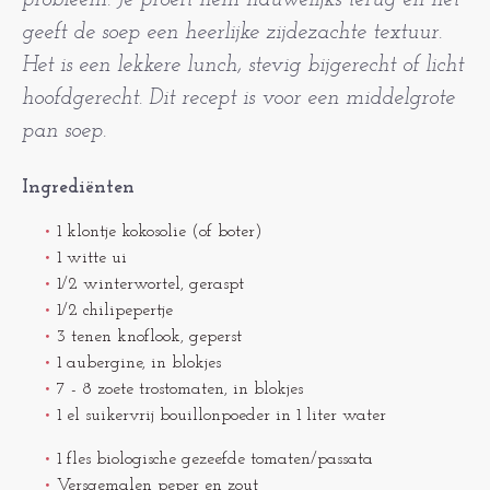
probleem. Je proeft hem nauwelijks terug en het
geeft de soep een heerlijke zijdezachte textuur.
Het is een lekkere lunch, stevig bijgerecht of licht
hoofdgerecht. Dit recept is voor een middelgrote
pan soep.
Ingrediënten
1 klontje kokosolie (of boter)
1 witte ui
1/2 winterwortel, geraspt
1/2 chilipepertje
3 tenen knoflook, geperst
1 aubergine, in blokjes
7 - 8 zoete trostomaten, in blokjes
1 el suikervrij bouillonpoeder in 1 liter water
1 fles biologische gezeefde tomaten/passata
Versgemalen peper en zout