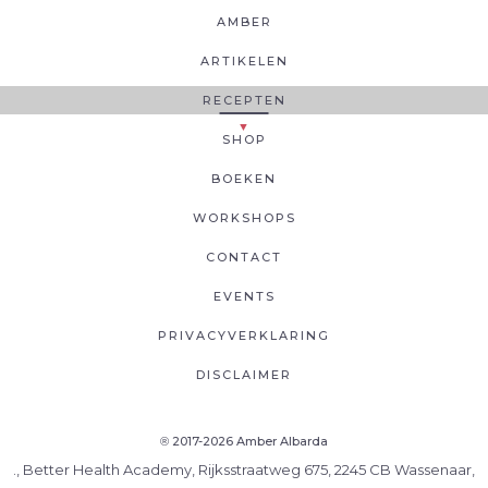
AMBER
ARTIKELEN
RECEPTEN
SHOP
BOEKEN
WORKSHOPS
CONTACT
EVENTS
PRIVACYVERKLARING
DISCLAIMER
2017-2026 Amber Albarda
®
., Better Health Academy, Rijksstraatweg 675, 2245 CB Wassenaar,