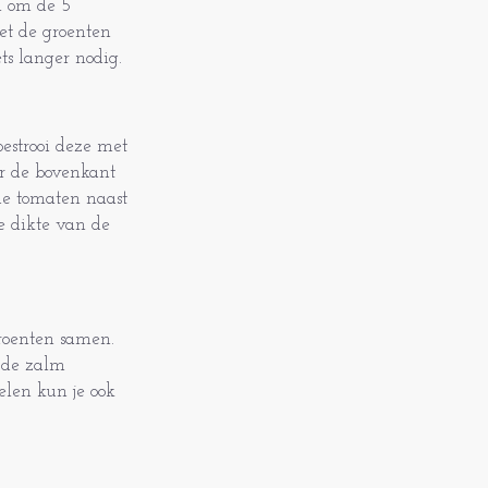
l om de 5
et de groenten
ts langer nodig.
estrooi deze met
er de bovenkant
de tomaten naast
e dikte van de
roenten samen.
 de zalm
elen kun je ook