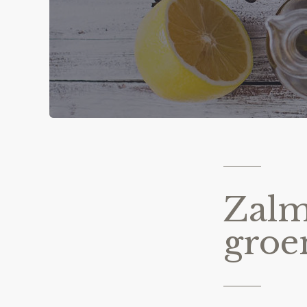
Zalm
groe