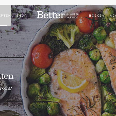
EPTEN
SHOP
BOEKEN
AC
nten
recht?