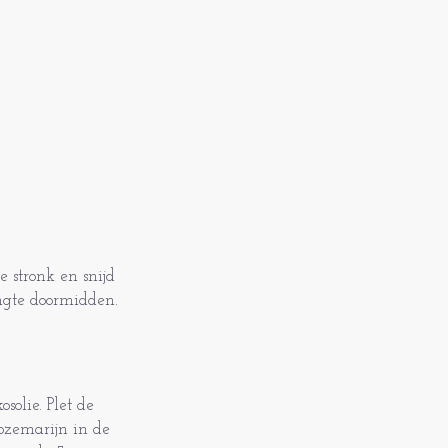
e stronk en snijd
engte doormidden.
olie. Plet de
ozemarijn in de