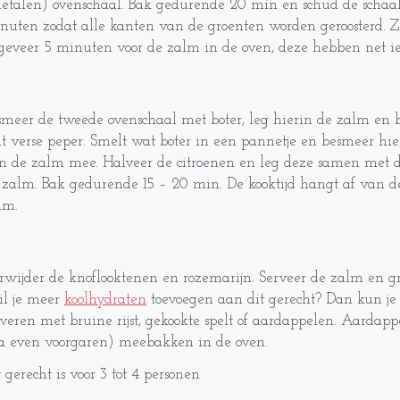
etalen) ovenschaal. Bak gedurende 20 min en schud de schaa
nuten zodat alle kanten van de groenten worden geroosterd. Z
geveer 5 minuten voor de zalm in de oven, deze hebben net ie
smeer de tweede ovenschaal met boter, leg hierin de zalm en b
t verse peper. Smelt wat boter in een pannetje en besmeer hi
n de zalm mee. Halveer de citroenen en leg deze samen met 
 zalm. Bak gedurende 15 – 20 min. De kooktijd hangt af van d
lm.
rwijder de knoflooktenen en rozemarijn. Serveer de zalm en g
l je meer
koolhydraten
toevoegen aan dit gerecht? Dan kun je
rveren met bruine rijst, gekookte spelt of aardappelen. Aardapp
a even voorgaren) meebakken in de oven.
t gerecht is voor 3 tot 4 personen