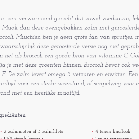
 in een verwarmend gerecht dat zowel voedzaam, le
? Maak dan deze ovengebakken zalm met geroosterde 
occoli. Misschien ben je geen grote fan van spruitjes
 waarschijnlijk deze geroosterde versie nog niet geprobe
jn net als broccoli een goede bron van vitamine C. O
ijg je met deze groenten binnen. Broccoli bevat ook v
 E. De zalm levert omega-3 vetzuren en eiwitten. Een 
altijd voor een sterke weerstand, of simpelweg voor e
ond met een heerlijke maaltijd.
grediënten
2 zalmmoten of 3 zalmfilets
4 tenen knoflook