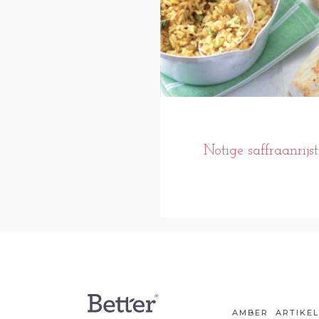
Notige saffraanrijst
AMBER
ARTIKE