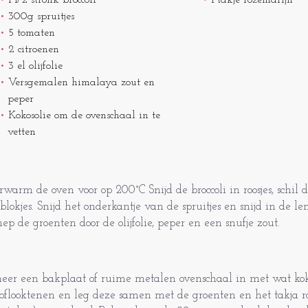
1 1/2 stronk broccoli
1 takje rozemarijn
300g spruitjes
5 tomaten
2 citroenen
3 el olijfolie
Versgemalen himalaya zout en
peper
Kokosolie om de ovenschaal in te
vetten
rwarm de oven voor op 200°C Snijd de broccoli in roosjes, schil d
 blokjes. Snijd het onderkantje van de spruitjes en snijd in de l
hep de groenten door de olijfolie, peper en een snufje zout.
eer een bakplaat of ruime metalen ovenschaal in met wat kokos
oflooktenen en leg deze samen met de groenten en het takja r