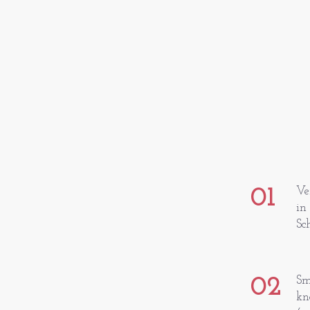
01
Ve
in
Sc
02
Sm
kn