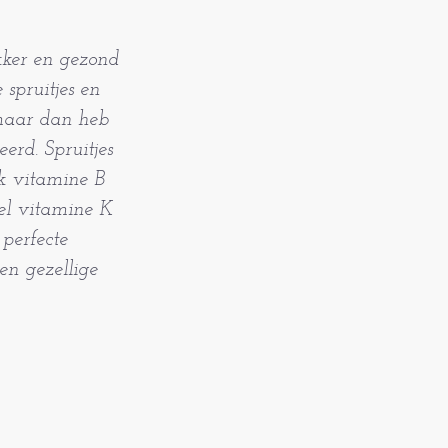
kker en gezond
spruitjes en
, maar dan heb
erd. Spruitjes
ok vitamine B
eel vitamine K
perfecte
en gezellige