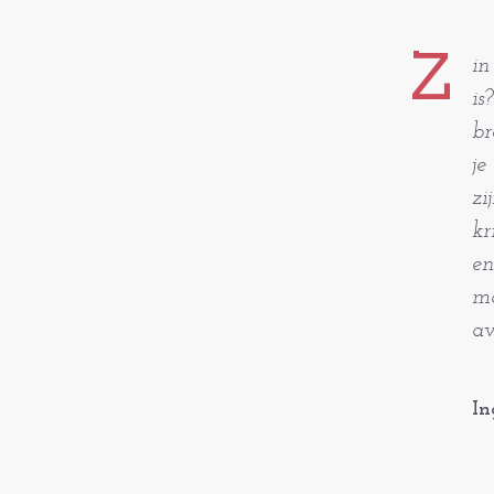
Z
in
is
br
je
zi
kr
en
ma
av
In