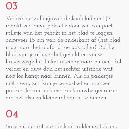
03
Verdeel de vulling over de koolbladeren. Je
maakt een mooi pakketje door een compact
rolletje van het gehakt in het blad te leggen,
ongeveer 1.5 cm van de onderkant af (het blad
moet naar het plafond toe opkrullen). Rol het
blad van je af over het gehakt en vouw
halverwege het linker uiteinde naar binnen. Rol
verder en duw dan het rechter uiteinde wat
nog los hangt naar binnen. Als de pakketjes
niet stevig zijn kun je ze vastzetten met een
prikker. Je kunt ook een kooktouwtje gebruiken
om het als een kleine rollade in te binden.
04
Snijd nu de rest van de kool in kleine stukken,