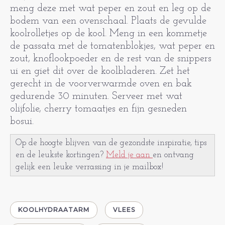
meng deze met wat peper en zout en leg op de
bodem van een ovenschaal. Plaats de gevulde
koolrolletjes op de kool. Meng in een kommetje
de passata met de tomatenblokjes, wat peper en
zout, knoflookpoeder en de rest van de snippers
ui en giet dit over de koolbladeren. Zet het
gerecht in de voorverwarmde oven en bak
gedurende 30 minuten. Serveer met wat
olijfolie, cherry tomaatjes en fijn gesneden
bosui.
Op de hoogte blijven van de gezondste inspiratie, tips
en de leukste kortingen?
Meld je aan
en ontvang
gelijk een leuke verrassing in je mailbox!
KOOLHYDRAATARM
VLEES