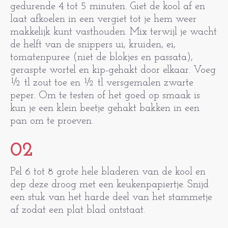
gedurende 4 tot 5 minuten. Giet de kool af en
laat afkoelen in een vergiet tot je hem weer
makkelijk kunt vasthouden. Mix terwijl je wacht
de helft van de snippers ui, kruiden, ei,
tomatenpuree (niet de blokjes en passata),
geraspte wortel en kip-gehakt door elkaar. Voeg
½ tl zout toe en ½ tl versgemalen zwarte
peper. Om te testen of het goed op smaak is
kun je een klein beetje gehakt bakken in een
pan om te proeven.
02
Pel 6 tot 8 grote hele bladeren van de kool en
dep deze droog met een keukenpapiertje. Snijd
een stuk van het harde deel van het stammetje
af zodat een plat blad ontstaat.