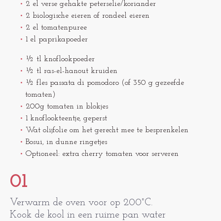
2 el verse gehakte peterselie/koriander
2 biologische eieren of rondeel eieren
2 el tomatenpuree
1 el paprikapoeder
½ tl knoflookpoeder
½ tl ras-el-hanout kruiden
½ fles passata di pomodoro (of 350 g gezeefde
tomaten)
200g tomaten in blokjes
1 knoflookteentje, geperst
Wat olijfolie om het gerecht mee te besprenkelen
Bosui, in dunne ringetjes
Optioneel: extra cherry tomaten voor serveren
01
Verwarm de oven voor op 200°C.
Kook de kool in een ruime pan water