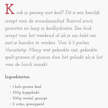
K
ook jij genoeg met kool? Dit is een heerlijk
recept voor de avondmaaltijd. Bomvol eiwit,
groenten en laag in koolhydraten. Een leuk
recept voor het weekend of als je zin hebt om
met je handen te werken. Voor 2-3 porties.
Variatietip: Meng wat gekookte rijst, gekookte
spelt-granen of quinoa door het gehakt als je het
voor de lunch maakt.
Ingrediënten
1 hele groene kool
350g kipgehakt
300g wortel, geraspt
2 uitjes, gesnipperd