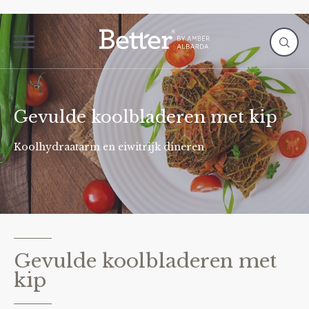
Gevulde koolbladeren met kip
Koolhydraatarm en eiwitrijk dineren
Gevulde koolbladeren met
kip