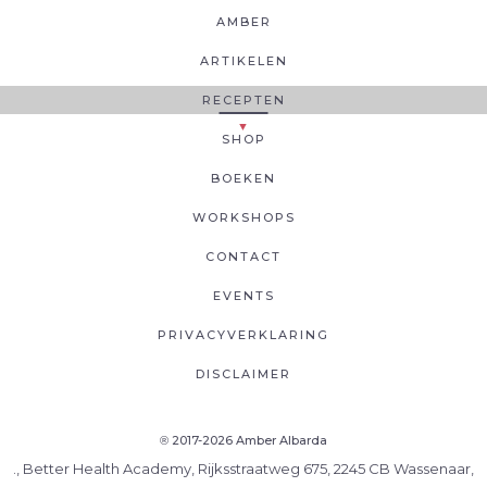
AMBER
ARTIKELEN
RECEPTEN
SHOP
BOEKEN
WORKSHOPS
CONTACT
EVENTS
PRIVACYVERKLARING
DISCLAIMER
2017-2026 Amber Albarda
®
., Better Health Academy, Rijksstraatweg 675, 2245 CB Wassenaar,