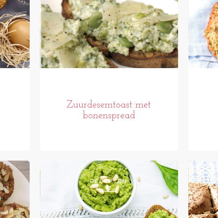
Zuurdesemtoast met
bonenspread
RECEPTEN