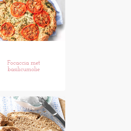
Focaccia met
basilicumolie
RECEPTEN