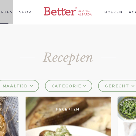
EPTEN
SHOP
BOEKEN
AC
Recepten
MAALTIJD
CATEGORIE
GERECHT
RECEPTEN