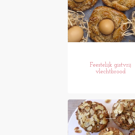
Feestelijk gistvrij
vlechtbrood
RECEPTEN