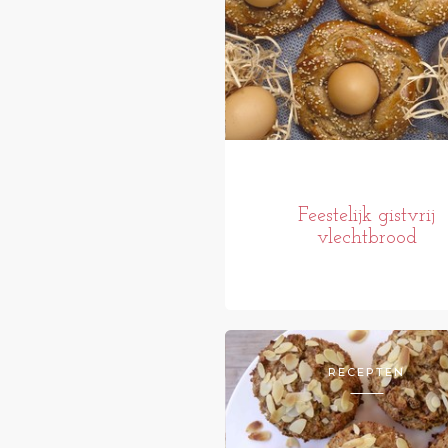
Feestelijk gistvrij
vlechtbrood
RECEPTEN