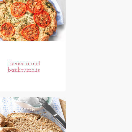
Focaccia met
basilicumolie
RECEPTEN