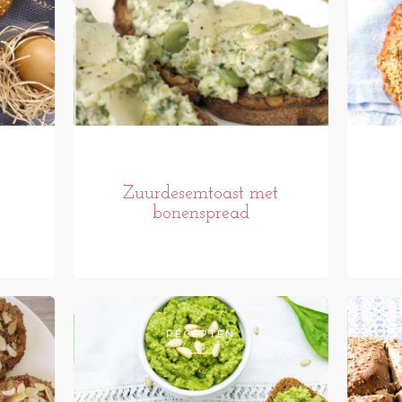
Zuurdesemtoast met
bonenspread
RECEPTEN