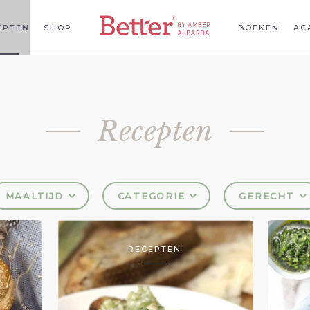
EPTEN
SHOP
BOEKEN
AC
Recepten
MAALTIJD
CATEGORIE
GERECHT
RECEPTEN