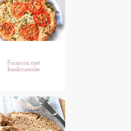
Focaccia met
basilicumolie
RECEPTEN