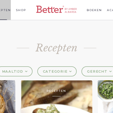
EPTEN
SHOP
BOEKEN
AC
Recepten
MAALTIJD
CATEGORIE
GERECHT
RECEPTEN