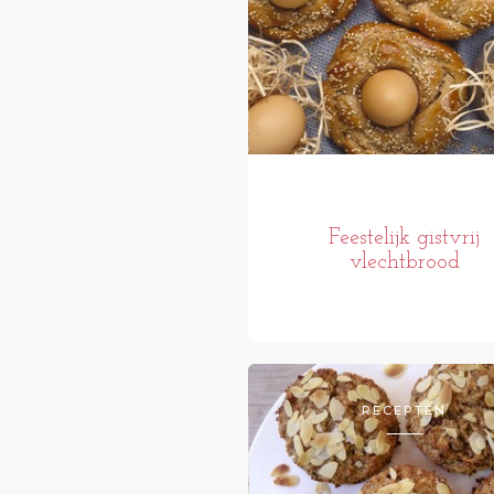
Feestelijk gistvrij
vlechtbrood
RECEPTEN