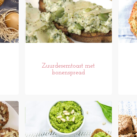
Zuurdesemtoast met
bonenspread
RECEPTEN