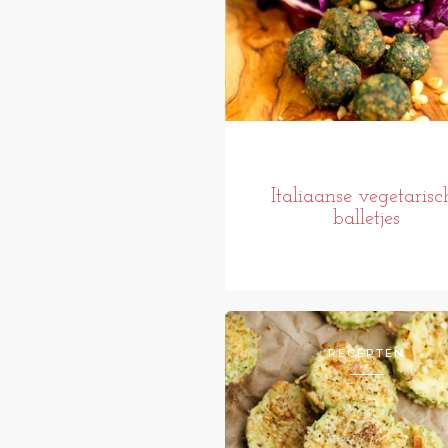
Italiaanse vegetarisc
balletjes
RECEPTEN