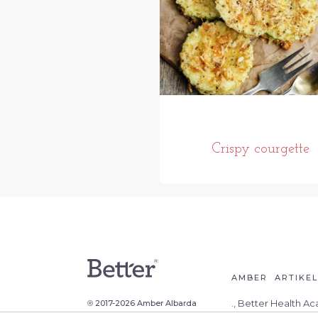
Crispy courgette
AMBER
ARTIKE
., Better Health A
2017-2026 Amber Albarda
®