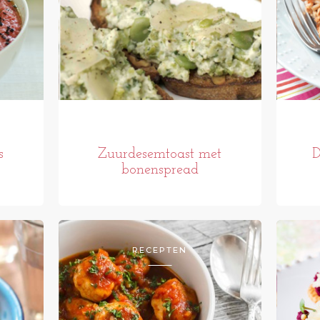
s
Zuurdesemtoast met
D
bonenspread
RECEPTEN