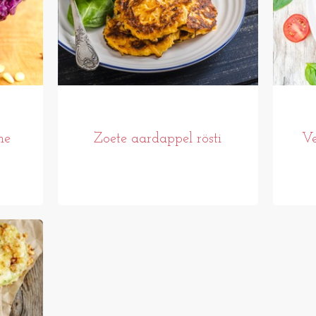
he
Zoete aardappel rösti
Ve