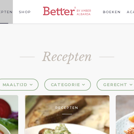
EPTEN
SHOP
BOEKEN
AC
Recepten
MAALTIJD
CATEGORIE
GERECHT
RECEPTEN