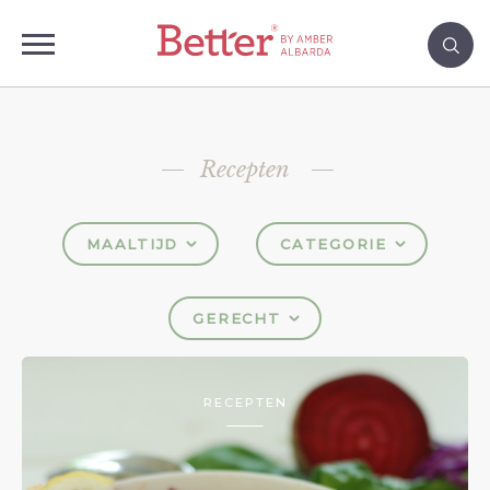
Recepten
MAALTIJD
CATEGORIE
GERECHT
RECEPTEN