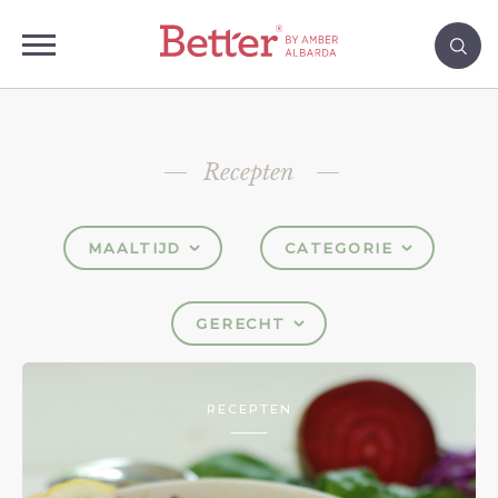
Recepten
MAALTIJD
CATEGORIE
GERECHT
RECEPTEN