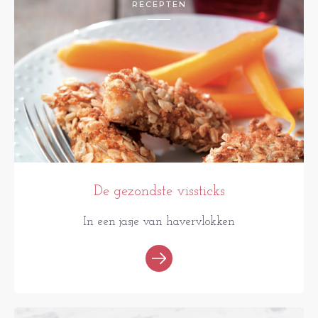
RECEPTEN
De gezondste vissticks
In een jasje van havervlokken