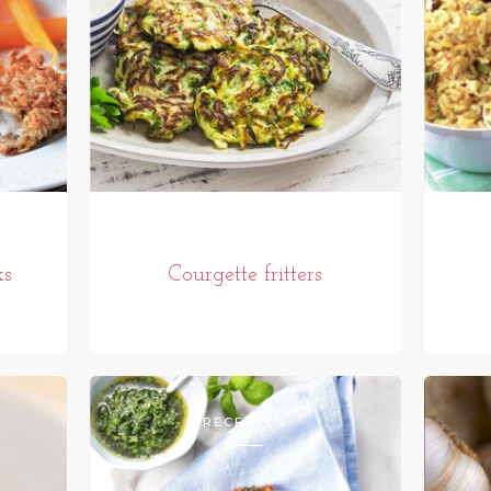
ks
Courgette fritters
RECEPTEN