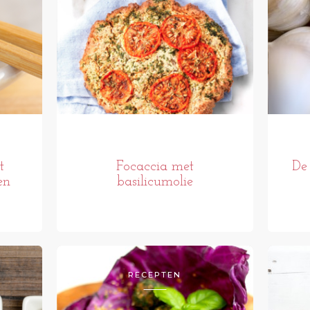
t
Focaccia met
De 
en
basilicumolie
RECEPTEN