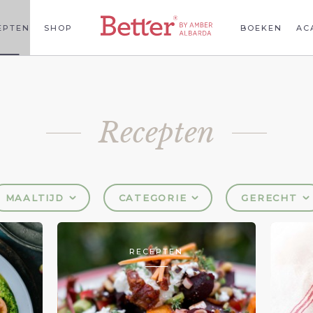
EPTEN
SHOP
BOEKEN
AC
Recepten
MAALTIJD
CATEGORIE
GERECHT
RECEPTEN