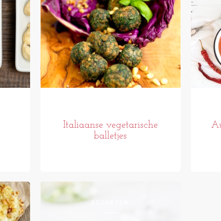
Italiaanse vegetarische
Au
balletjes
RECEPTEN