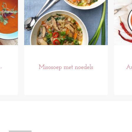
-
Misosoep met noedels
Au