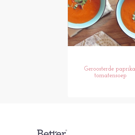
Geroosterde paprika
tomatensoep