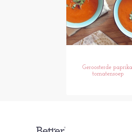
Geroosterde paprika
tomatensoep