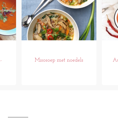
-
Misosoep met noedels
Au