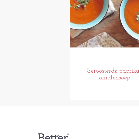
Geroosterde paprika
tomatensoep