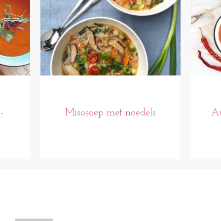
-
Misosoep met noedels
Au