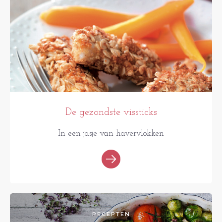
De gezondste vissticks
In een jasje van havervlokken
RECEPTEN