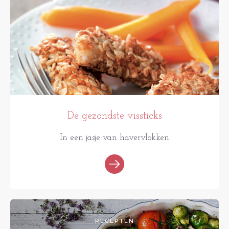
De gezondste vissticks
In een jasje van havervlokken
RECEPTEN