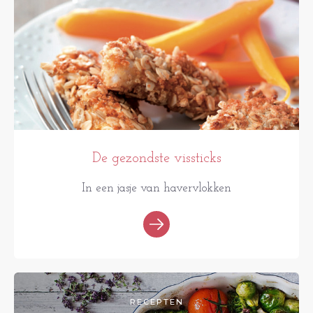
De gezondste vissticks
In een jasje van havervlokken
RECEPTEN