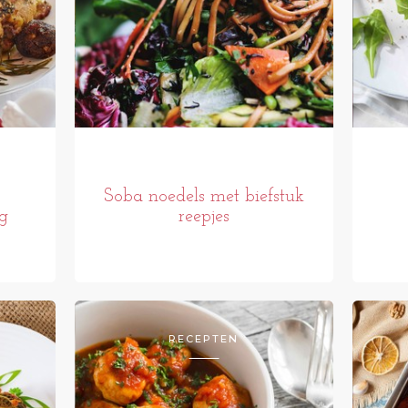
Soba noedels met biefstuk
g
reepjes
RECEPTEN