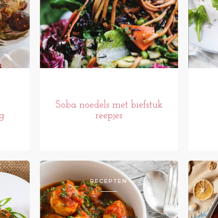
Soba noedels met biefstuk
g
reepjes
RECEPTEN