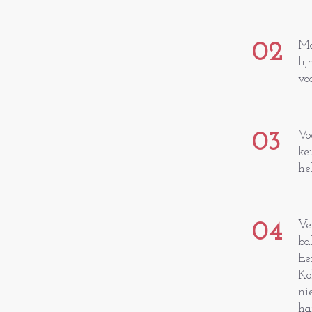
02
Ma
li
vo
03
Vo
ke
he
04
Ve
ba
Ee
Ko
ni
ha