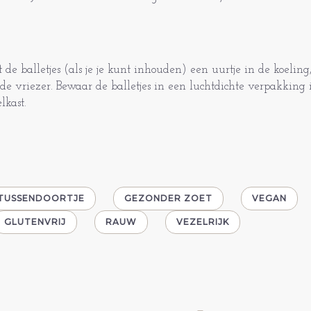
t de balletjes (als je je kunt inhouden) een uurtje in de koelin
 de vriezer. Bewaar de balletjes in een luchtdichte verpakking 
elkast.
TUSSENDOORTJE
GEZONDER ZOET
VEGAN
GLUTENVRIJ
RAUW
VEZELRIJK