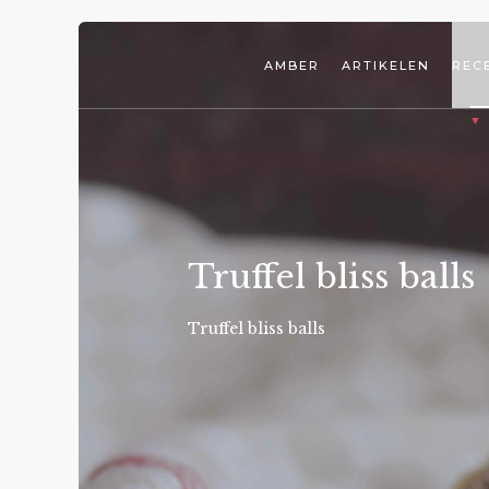
AMBER
ARTIKELEN
REC
Truffel bliss balls
Truffel bliss balls