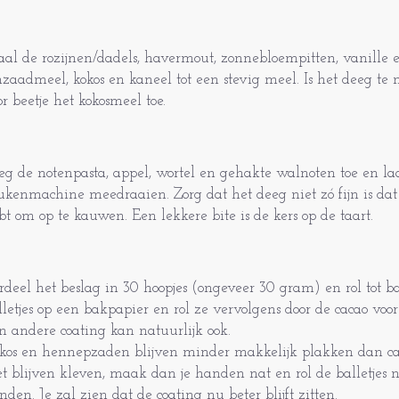
al de rozijnen/dadels, havermout, zonnebloempitten, vanille e
jnzaadmeel, kokos en kaneel tot een stevig meel. Is het deeg te 
or beetje het kokosmeel toe.
eg de notenpasta, appel, wortel en gehakte walnoten toe en laa
ukenmachine meedraaien. Zorg dat het deeg niet zó fijn is dat 
bt om op te kauwen. Een lekkere bite is de kers op de taart.
rdeel het beslag in 30 hoopjes (ongeveer 30 gram) en rol tot bal
lletjes op een bakpapier en rol ze vervolgens door de cacao voor h
n andere coating kan natuurlijk ook.
kos en hennepzaden blijven minder makkelijk plakken dan ca
et blijven kleven, maak dan je handen nat en rol de balletjes n
nden. Je zal zien dat de coating nu beter blijft zitten.