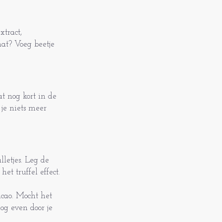
xtract,
nat? Voeg beetje
t nog kort in de
je niets meer
letjes. Leg de
et truffel effect.
cao. Mocht het
og even door je