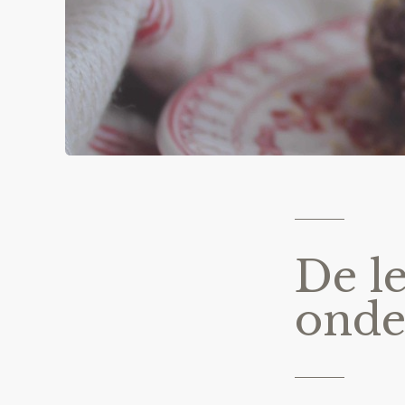
De l
ond