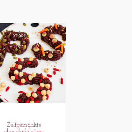
RECEPTEN
Zelfgemaakte
chocoladeletters