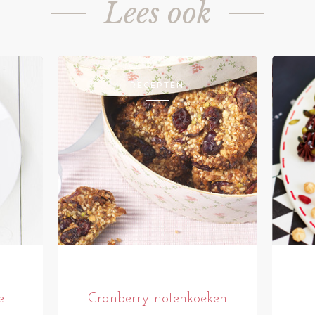
Lees ook
RECEPTEN
e
Cranberry notenkoeken