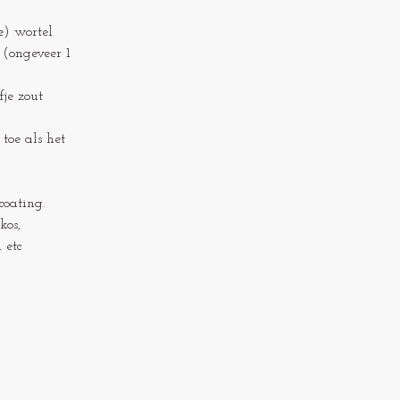
e) wortel
(ongeveer 1
fje zout
toe als het
coating.
kos,
 etc