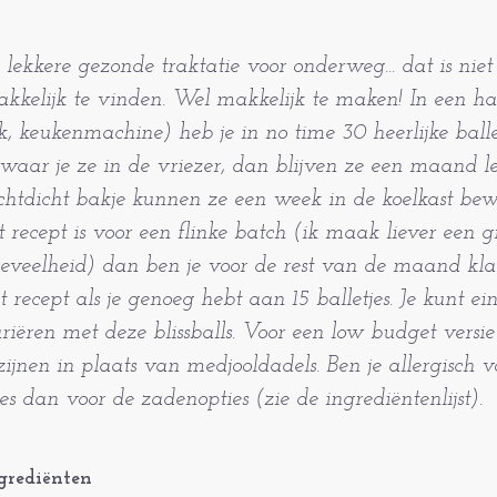
 lekkere gezonde traktatie voor onderweg... dat is niet 
kkelijk te vinden. Wel makkelijk te maken! In een 
k, keukenmachine) heb je in no time 30 heerlijke ballet
waar je ze in de vriezer, dan blijven ze een maand le
chtdicht bakje kunnen ze een week in de koelkast be
t recept is voor een flinke batch (ik maak liever een g
eveelheid) dan ben je voor de rest van de maand kla
t recept als je genoeg hebt aan 15 balletjes. Je kunt ei
riëren met deze blissballs. Voor een low budget versie 
zijnen in plaats van medjooldadels. Ben je allergisch 
es dan voor de zadenopties (zie de ingrediëntenlijst).
grediënten