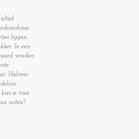
altijd
handomdraai
jes liggen.
kker. In een
waard worden.
rote
ar. Halveer
ndeloos
kies je voor
voor noten?