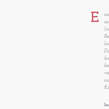
E
en
ma
(o
Be
lu
Di
ho
he
va
ro
Ki
In