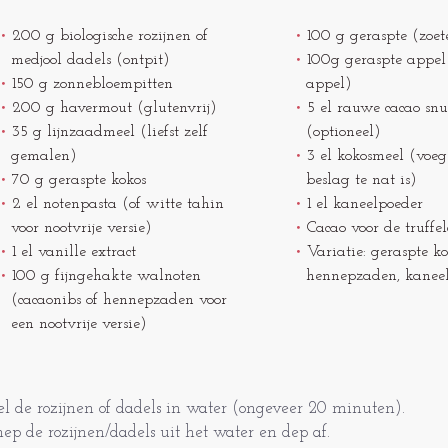
200 g biologische rozijnen of
100 g geraspte (zoet
medjool dadels (ontpit)
100g geraspte appel 
150 g zonnebloempitten
appel)
200 g havermout (glutenvrij)
5 el rauwe cacao snu
35 g lijnzaadmeel (liefst zelf
(optioneel)
gemalen)
3 el kokosmeel (voeg 
70 g geraspte kokos
beslag te nat is)
2 el notenpasta (of witte tahin
1 el kaneelpoeder
voor nootvrije versie)
Cacao voor de truffel
1 el vanille extract
Variatie: geraspte ko
100 g fijngehakte walnoten
hennepzaden, kaneel
(cacaonibs of hennepzaden voor
een nootvrije versie)
l de rozijnen of dadels in water (ongeveer 20 minuten).
hep de rozijnen/dadels uit het water en dep af.