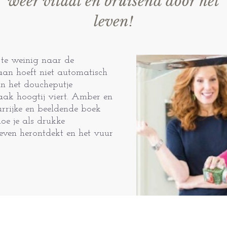
weer vitaal en bruisend door het
leven!
 te weinig naar de
aan hoeft niet automatisch
in het doucheputje
raak hoogtij viert. Amber en
urrijke en beeldende boek
oe je als drukke
leven herontdekt en het vuur