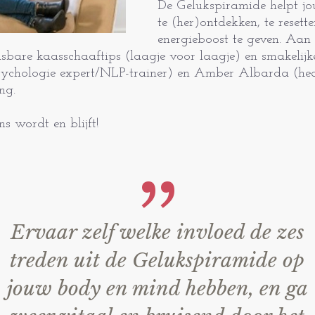
De Gelukspiramide helpt jou
te (her)ontdekken, te resette
energieboost te geven. Aan
asbare kaasschaaftips (laagje voor laagje) en smakelij
sychologie expert/NLP-trainer) en Amber Albarda (hea
ing.
ns wordt en blijft!
Ervaar zelf welke invloed de zes
treden uit de Gelukspiramide op
jouw body en mind hebben, en ga