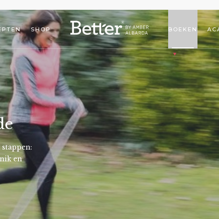
EPTEN
SHOP
BOEKEN
AC
de
 stappen:
nik en