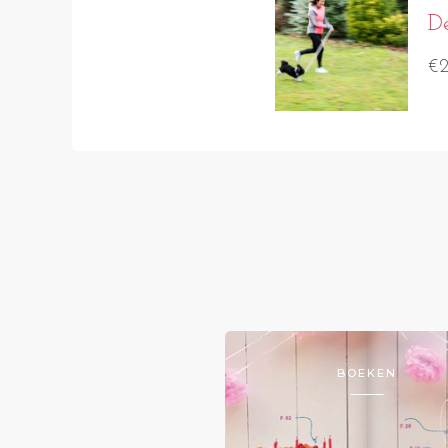
D
€2
BOEKEN