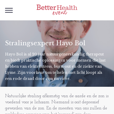
Stralingsexpert Hayo Bol
Hayo Bol is al 20 jaar natuurgeneeskundig therapeut
en biedt praktische oplossingen voor mensen die last
hebben van elektrostress, burn-out en de ziekte van
Lyme. Zijn voorkeur om te helen met licht loopt als
een rode draad door zijn carrière.
Natuurlijke straling afkomstig van de aarde en de zon is
voedend voor je lichaam. Niemand is ooit depressief
geworden van de zon. En de meesten van ons zullen de