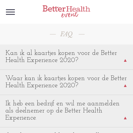
FAQ
Kan ik al kaartjes kopen voor de Better
Health Experience 2020?
Nee, nog niet. Zodra de verkoop start dan kun je
Waar kan ik kaartjes kopen voor de Better
via deze site je kaartjes bestellen!
Health Experience 2020?
Zodra de kaarten in de verkoop gaan, dan zijn
Ik heb een bedrijf en wil me aanmelden
ze te koop via deze website.
als deelnemer op de Better Health
Experience.