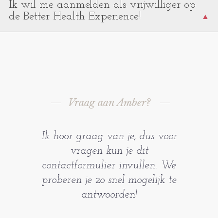
Neem gerust contact met ons op, dan kijken we
Ik wil me aanmelden als vrijwilliger op
samen naar de mogelijkheden. Klik bovenaan
de Better Health Experience!
de website op 'deelnemers' en vul het
inschrijfformulier in of stuur een mail naar
Wat leuk! Alle helpende handen zijn van harte
event@betterhealth.nl
welkom. Stuur ons gerust een mail met je
aanmelding op event@betterhealth.nl Tot dan!
Vraag aan Amber?
Ik hoor graag van je, dus voor
vragen kun je dit
contactformulier invullen. We
proberen je zo snel mogelijk te
antwoorden!