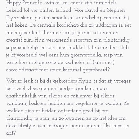
Happy Pear-café, -winkel en -merk zijn inmiddels
bekend tot ver buiten Ierland. Voor David en Stephen
Flynn staan plezier, smaak en vriendschap centraal bij
het koken. De centrale boodschap die zij uitdragen is: eet
meer groenten! Hiermee kan je prima variëren en
creatief zijn. Hun verrassende recepten zijn plantaardig,
supersmakelijk en zijn heel makkelijk te bereiden. Heb
je bijvoorbeeld wel eens hun groentepaella, soep van
waterkers met geroosterde walnoten of (jammie!)
chocoladetaart met zoute karamel geprobeerd?
Wat zo leuk is bij de gebroeders Flynn, is dat zij vroeger
best veel vlees aten en biertjes dronken, maar
onafhankelijk van elkaar en mijlenver bij elkaar
vandaan, besloten hadden om vegetariër te worden. Ze
voelden zich er beiden ontzettend goed bij om
plantaardig te eten, en zo kwamen ze op het idee om
deze lifestyle over te dragen naar anderen. Hoe mooi is
dat?