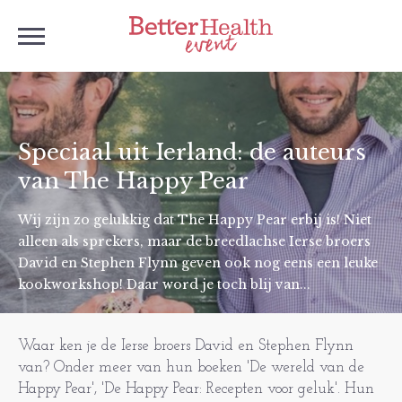
Speciaal uit Ierland: de auteurs
van The Happy Pear
Wij zijn zo gelukkig dat The Happy Pear erbij is! Niet
alleen als sprekers, maar de breedlachse Ierse broers
David en Stephen Flynn geven ook nog eens een leuke
kookworkshop! Daar word je toch blij van...
Waar ken je de Ierse broers David en Stephen Flynn
van? Onder meer van hun boeken 'De wereld van de
Happy Pear', 'De Happy Pear: Recepten voor geluk'. Hun