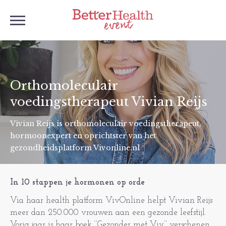
Orthomoleculair
voedingstherapeut Vivian Reijs
Vivian Reijs is orthomoleculair voedingstherapeut,
hormoonexpert en oprichtster van het
gezondheidsplatform Vivonline.nl
In 10 stappen je hormonen op orde
Via haar health platform VivOnline helpt Vivian Reijs
meer dan 250.000 vrouwen aan een gezonde leefstijl.
Vorig jaar is haar boek ‘’Gezonder met Viv’’ verschenen