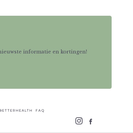
 nieuwste informatie en kortingen!
BETTERHEALTH
FAQ