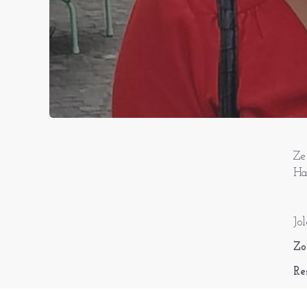
Ze
Ha
Jo
Zo
Re