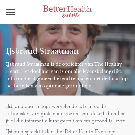
IJsbrand Straatman
IJsbrand Straatman is de oprichter van The Healthy
Heart. Het doel hiervan is om alle levensbelangrijke
informatie algemeen bekend te maken met de focus op
het bereiken van optimale gezondheid.
IJsbrand gaat in zijn wervelende talk in op de
uitkomsten van grote onderzoeken van deze tijd en hoe
jij al die informatie kunt gebruiken om gezond te leven.
IJsbrand spreekt tijdens het Better Health Event op: