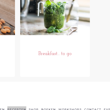
Breakfast... to go
LEN
RECEPTEN
SHOP
BOEKEN
WORKSHOPS
CONTACT
EV