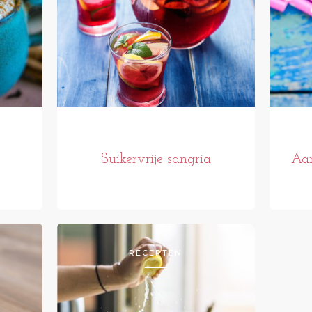
Suikervrije sangria
Aar
RECEPTEN