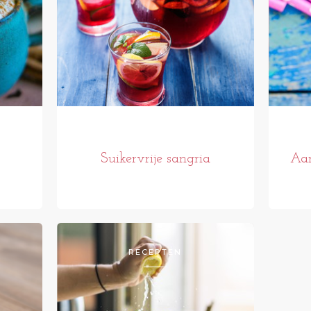
Suikervrije sangria
Aar
RECEPTEN