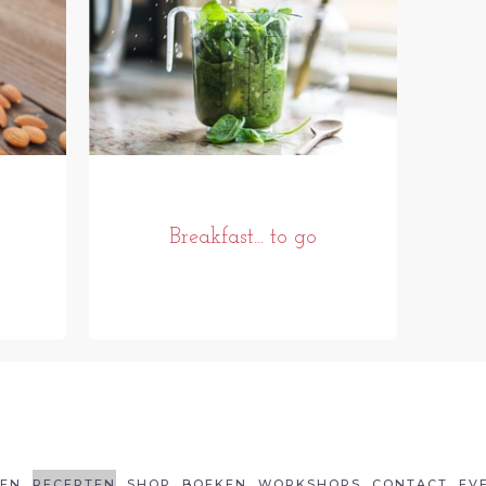
Breakfast... to go
LEN
RECEPTEN
SHOP
BOEKEN
WORKSHOPS
CONTACT
EV