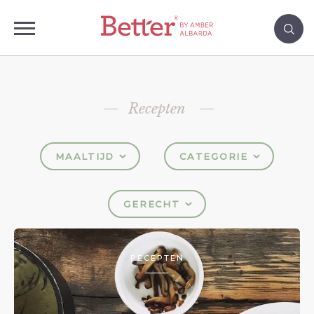
Recepten
MAALTIJD
CATEGORIE
GERECHT
RECEPTEN