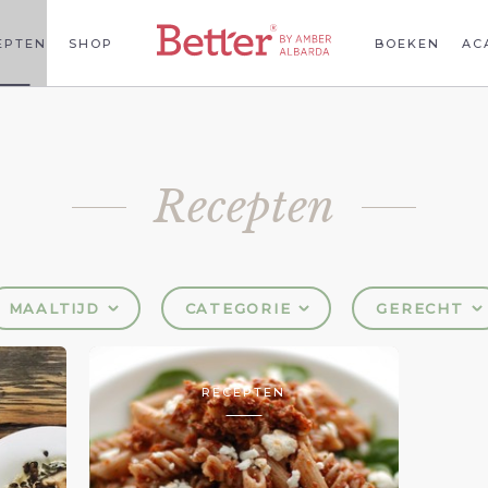
EPTEN
SHOP
BOEKEN
AC
Recepten
MAALTIJD
CATEGORIE
GERECHT
RECEPTEN