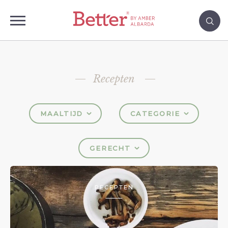
Recepten
MAALTIJD
CATEGORIE
GERECHT
RECEPTEN