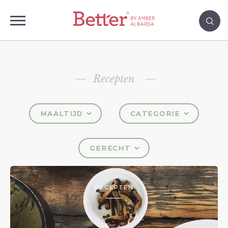
Recepten
MAALTIJD
CATEGORIE
GERECHT
RECEPTEN