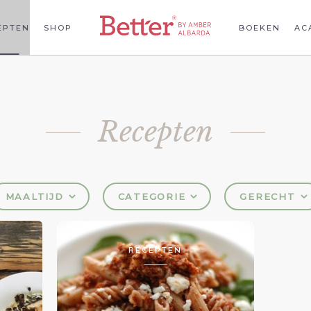
EPTEN
SHOP
BOEKEN
AC
Recepten
MAALTIJD
CATEGORIE
GERECHT
RECEPTEN